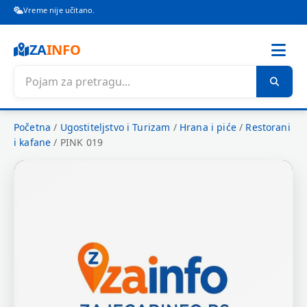
Vreme nije učitano.
ZA
INFO
Početna
/
Ugostiteljstvo i Turizam
/
Hrana i piće
/
Restorani
i kafane
/
PINK 019