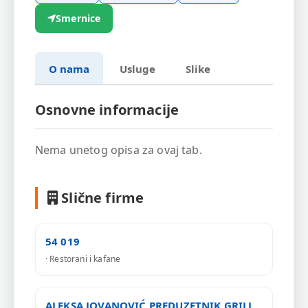
Smernice
O nama
Usluge
Slike
Osnovne informacije
Nema unetog opisa za ovaj tab.
Slične firme
54 019
· Restorani i kafane
ALEKSA JOVANOVIĆ PREDUZETNIK GRILL