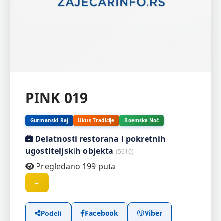
PINK 019
Gurmanski Raj
Ukus Tradicije
Boemska Noć
Delatnosti restorana i pokretnih
ugostiteljskih objekta
(5610)
Pregledano 199 puta
–
Facebook
Viber
Podeli