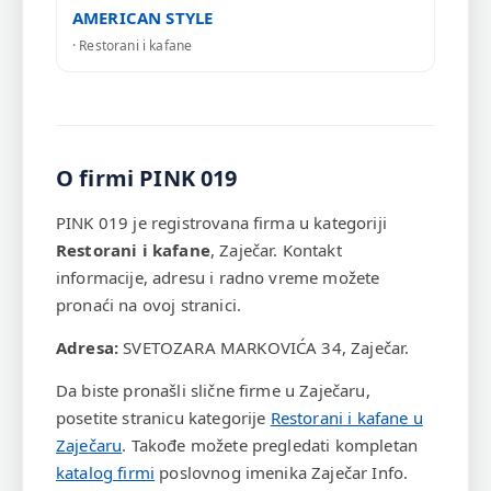
AMERICAN STYLE
· Restorani i kafane
O firmi PINK 019
PINK 019 je registrovana firma u kategoriji
Restorani i kafane
, Zaječar. Kontakt
informacije, adresu i radno vreme možete
pronaći na ovoj stranici.
Adresa:
SVETOZARA MARKOVIĆA 34, Zaječar.
Da biste pronašli slične firme u Zaječaru,
posetite stranicu kategorije
Restorani i kafane u
Zaječaru
. Takođe možete pregledati kompletan
katalog firmi
poslovnog imenika Zaječar Info.