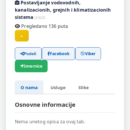
Postavljanje vodovodnih,
kanalizacionih, grejnih i klimatizacionih
sistema
(4322)
Pregledano 136 puta
–
Facebook
Viber
Podeli
Smernice
O nama
Usluge
Slike
Osnovne informacije
Nema unetog opisa za ovaj tab.