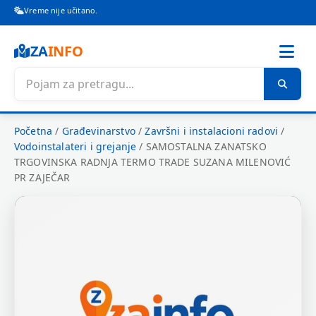
Vreme nije učitano.
ZA
INFO
Početna
/
Građevinarstvo
/
Završni i instalacioni radovi
/
Vodoinstalateri i grejanje
/
SAMOSTALNA ZANATSKO
TRGOVINSKA RADNJA TERMO TRADE SUZANA MILENOVIĆ
PR ZAJEČAR