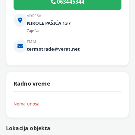
063445344
ADRESA
NIKOLE PAŠIĆA 137
Zaječar
EMAIL
termotrade@verat.net
Radno vreme
Nema unosa
Lokacija objekta