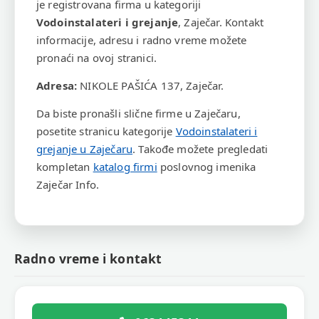
je registrovana firma u kategoriji
Vodoinstalateri i grejanje
, Zaječar. Kontakt
informacije, adresu i radno vreme možete
pronaći na ovoj stranici.
Adresa:
NIKOLE PAŠIĆA 137, Zaječar.
Da biste pronašli slične firme u Zaječaru,
posetite stranicu kategorije
Vodoinstalateri i
grejanje u Zaječaru
. Takođe možete pregledati
kompletan
katalog firmi
poslovnog imenika
Zaječar Info.
Radno vreme i kontakt