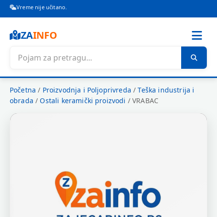
Vreme nije učitano.
ZA
INFO
Početna
/
Proizvodnja i Poljoprivreda
/
Teška industrija i
obrada
/
Ostali keramički proizvodi
/
VRABAC