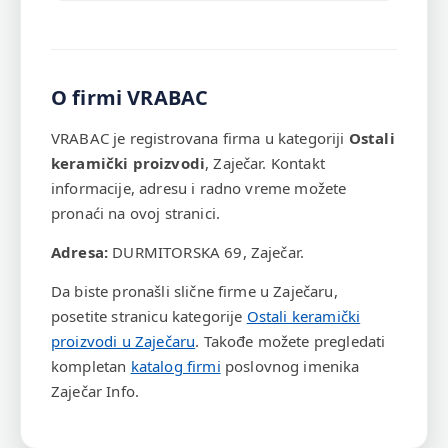
O firmi VRABAC
VRABAC je registrovana firma u kategoriji
Ostali
keramički proizvodi
, Zaječar. Kontakt
informacije, adresu i radno vreme možete
pronaći na ovoj stranici.
Adresa:
DURMITORSKA 69, Zaječar.
Da biste pronašli slične firme u Zaječaru,
posetite stranicu kategorije
Ostali keramički
proizvodi u Zaječaru
. Takođe možete pregledati
kompletan
katalog firmi
poslovnog imenika
Zaječar Info.