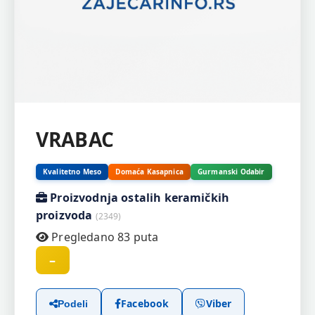
VRABAC
Kvalitetno Meso
Domaća Kasapnica
Gurmanski Odabir
Proizvodnja ostalih keramičkih
proizvoda
(2349)
Pregledano 83 puta
–
Facebook
Viber
Podeli