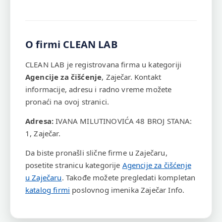
O firmi CLEAN LAB
CLEAN LAB je registrovana firma u kategoriji
Agencije za čišćenje
, Zaječar. Kontakt
informacije, adresu i radno vreme možete
pronaći na ovoj stranici.
Adresa:
IVANA MILUTINOVIĆA 48 BROJ STANA:
1, Zaječar.
Da biste pronašli slične firme u Zaječaru,
posetite stranicu kategorije
Agencije za čišćenje
u Zaječaru
. Takođe možete pregledati kompletan
katalog firmi
poslovnog imenika Zaječar Info.