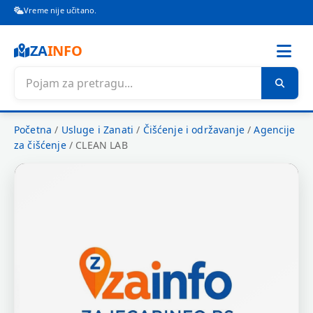
Vreme nije učitano.
ZA
INFO
Početna
/
Usluge i Zanati
/
Čišćenje i održavanje
/
Agencije
za čišćenje
/
CLEAN LAB