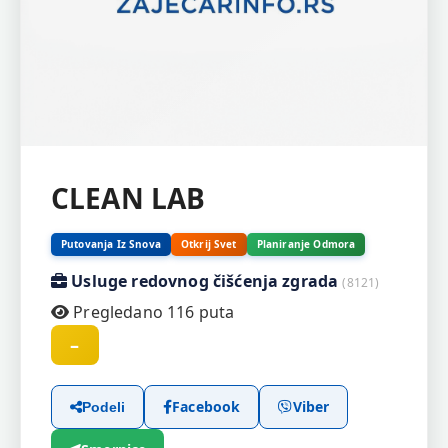
CLEAN LAB
Putovanja Iz Snova
Otkrij Svet
Planiranje Odmora
Usluge redovnog čišćenja zgrada
(8121)
Pregledano 116 puta
–
Facebook
Viber
Podeli