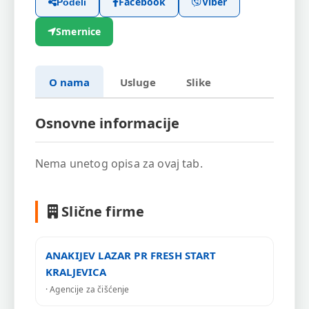
Facebook
Viber
Podeli
Smernice
O nama
Usluge
Slike
Osnovne informacije
Nema unetog opisa za ovaj tab.
Slične firme
ANAKIJEV LAZAR PR FRESH START
KRALJEVICA
· Agencije za čišćenje