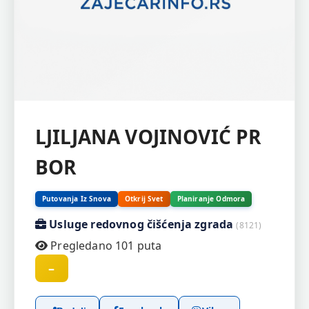
LJILJANA VOJINOVIĆ PR
BOR
Putovanja Iz Snova
Otkrij Svet
Planiranje Odmora
Usluge redovnog čišćenja zgrada
(8121)
Pregledano 101 puta
–