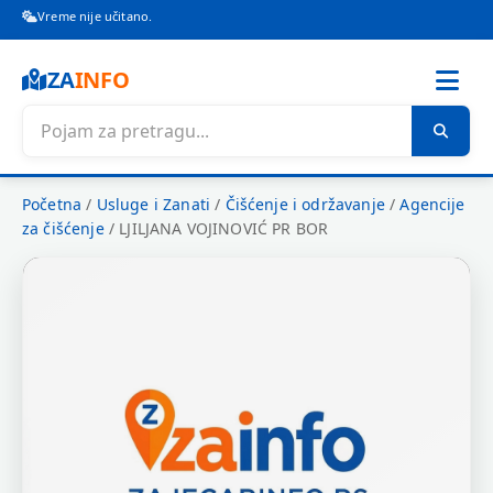
Vreme nije učitano.
ZA
INFO
Početna
/
Usluge i Zanati
/
Čišćenje i održavanje
/
Agencije
za čišćenje
/
LJILJANA VOJINOVIĆ PR BOR