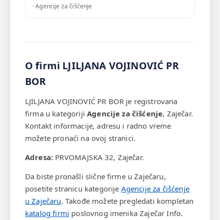
· Agencije za čišćenje
O firmi LJILJANA VOJINOVIĆ PR
BOR
LJILJANA VOJINOVIĆ PR BOR je registrovana
firma u kategoriji
Agencije za čišćenje
, Zaječar.
Kontakt informacije, adresu i radno vreme
možete pronaći na ovoj stranici.
Adresa:
PRVOMAJSKA 32, Zaječar.
Da biste pronašli slične firme u Zaječaru,
posetite stranicu kategorije
Agencije za čišćenje
u Zaječaru
. Takođe možete pregledati kompletan
katalog firmi
poslovnog imenika Zaječar Info.