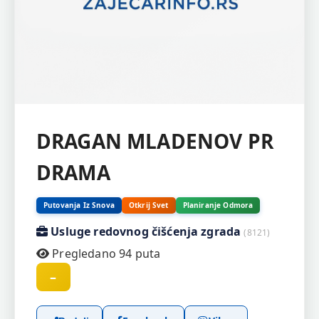
DRAGAN MLADENOV PR
DRAMA
Putovanja Iz Snova
Otkrij Svet
Planiranje Odmora
Usluge redovnog čišćenja zgrada
(8121)
Pregledano 94 puta
–