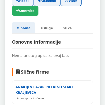
Facebook
Viber
Podeli
Smernice
O nama
Usluge
Slike
Osnovne informacije
Nema unetog opisa za ovaj tab.
Slične firme
ANAKIJEV LAZAR PR FRESH START
KRALJEVICA
· Agencije za čišćenje