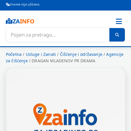
Vreme nije učitano.
ZA
INFO
Početna
/
Usluge i Zanati
/
Čišćenje i održavanje
/
Agencije
za čišćenje
/
DRAGAN MLADENOV PR DRAMA