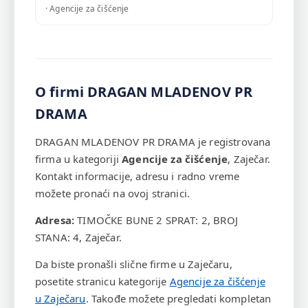
· Agencije za čišćenje
O firmi DRAGAN MLADENOV PR
DRAMA
DRAGAN MLADENOV PR DRAMA je registrovana
firma u kategoriji
Agencije za čišćenje
, Zaječar.
Kontakt informacije, adresu i radno vreme
možete pronaći na ovoj stranici.
Adresa:
TIMOČKE BUNE 2 SPRAT: 2, BROJ
STANA: 4, Zaječar.
Da biste pronašli slične firme u Zaječaru,
posetite stranicu kategorije
Agencije za čišćenje
u Zaječaru
. Takođe možete pregledati kompletan